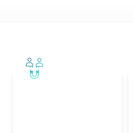
Branding
Sakrisch guad. Wir gestalten
deine maßgeschneiderte
Markenidentität, damit du aus der
Masse herausstichst.