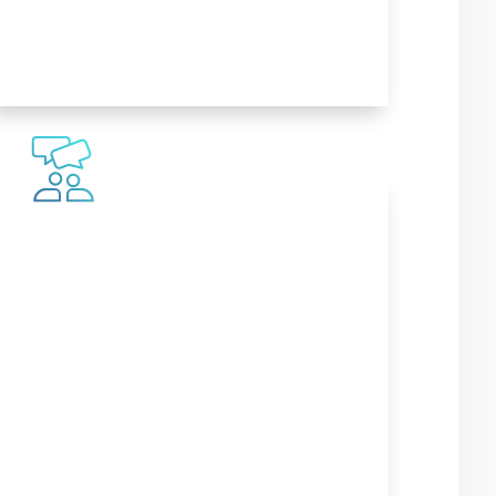
MEHR ERFAHREN
Social-Media-
Marketing
Wir bringen deine Botschaft auf
Instagram, Facebook, TikTok und
Co. und sorgen damit für
nachhaltig mehr Umsatz.
MEHR ERFAHREN