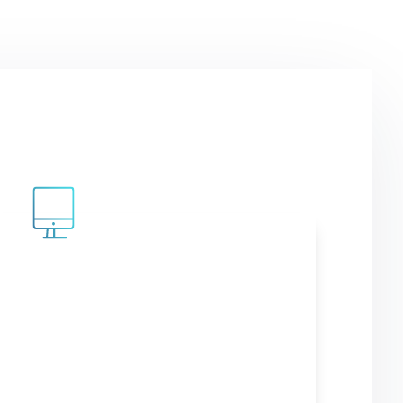
Webdesign
Websites für Unternehmen, die
hoch hinaus wollen. Responsive
gestaltet, durchdacht und
suchmaschinenoptimiert.