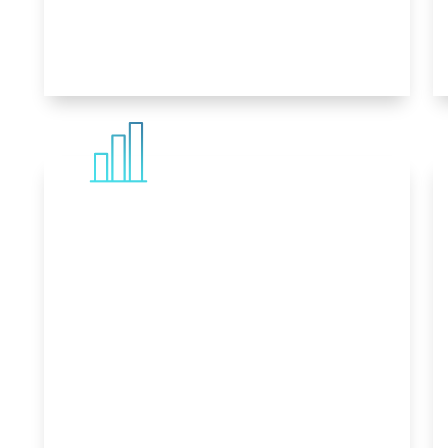
MEHR ERFAHREN
Online-Marketing
Wir erstellen individuelle
Strategien, die deine Zielgruppe
erreichen und Kunden nachhaltig
begeistern.
MEHR ERFAHREN