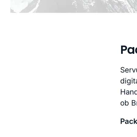
Pa
Serv
digi
Hand
ob B
Pack